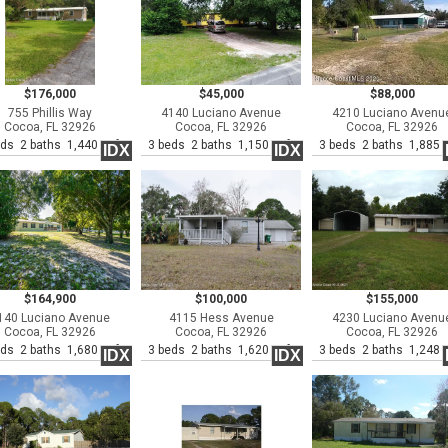
$176,000
$45,000
$88,000
755 Phillis Way
4140 Luciano Avenue
4210 Luciano Avenu
Cocoa, FL 32926
Cocoa, FL 32926
Cocoa, FL 32926
eds 2 baths 1,440 sqft
3 beds 2 baths 1,150 sqft
3 beds 2 baths 1,885 s
IDX
IDX
$164,900
$100,000
$155,000
140 Luciano Avenue
4115 Hess Avenue
4230 Luciano Avenu
Cocoa, FL 32926
Cocoa, FL 32926
Cocoa, FL 32926
eds 2 baths 1,680 sqft
3 beds 2 baths 1,620 sqft
3 beds 2 baths 1,248 s
IDX
IDX