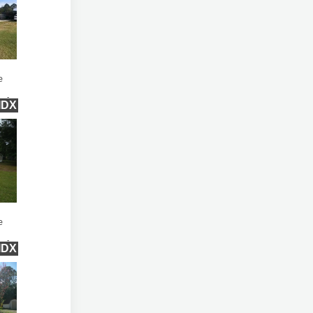
e
qft
IDX
e
qft
IDX