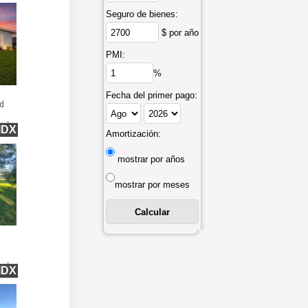
Seguro de bienes:
$ por año
PMI:
%
Fecha del primer pago:
ad
qft
IDX
Amortización:
mostrar por años
mostrar por meses
qft
IDX