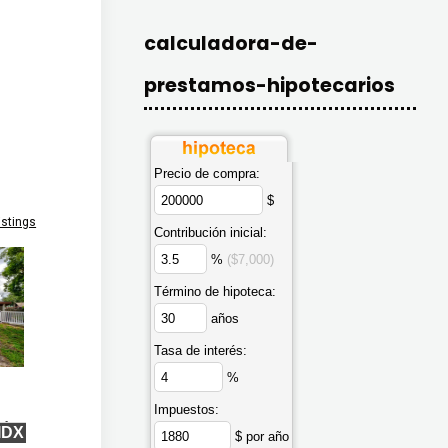
calculadora-de-
e
prestamos-hipotecarios
Precio de compra:
$
istings
Contribución inicial:
%
($7,000)
Término de hipoteca:
años
Tasa de interés:
%
Impuestos:
qft
IDX
$ por año