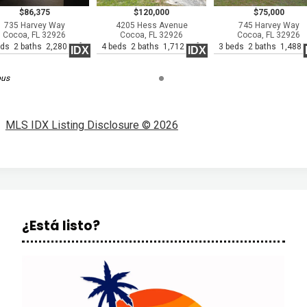
$86,375
$120,000
$75,000
735 Harvey Way
4205 Hess Avenue
745 Harvey Way
Cocoa, FL 32926
Cocoa, FL 32926
Cocoa, FL 32926
eds 2 baths 2,280 sqft
4 beds 2 baths 1,712 sqft
3 beds 2 baths 1,488 s
IDX
IDX
ous
MLS IDX Listing Disclosure © 2026
¿Está listo?