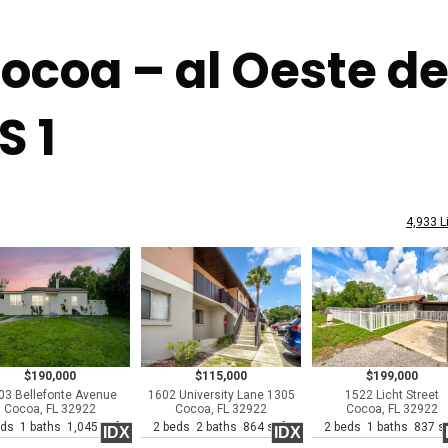
ocoa – al Oeste d
S 1
4,933 L
$190,000
$115,000
$199,000
03 Bellefonte Avenue
1602 University Lane 1305
1522 Licht Street
Cocoa, FL 32922
Cocoa, FL 32922
Cocoa, FL 32922
eds 1 baths 1,045 sqft
2 beds 2 baths 864 sqft
2 beds 1 baths 837 s
IDX
IDX