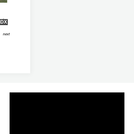
qft
IDX
next