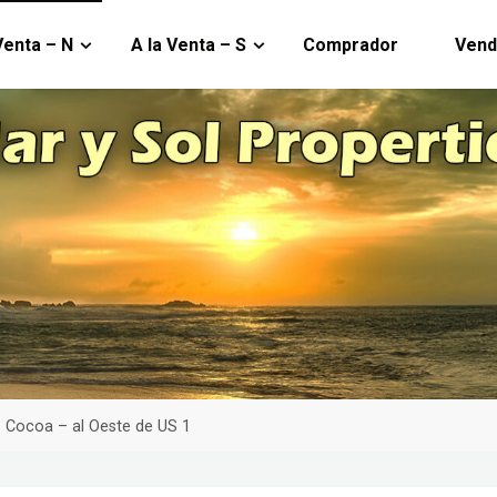
Venta – N
A la Venta – S
Comprador
Vend
ina
Cocoa – al Oeste de US 1
cio