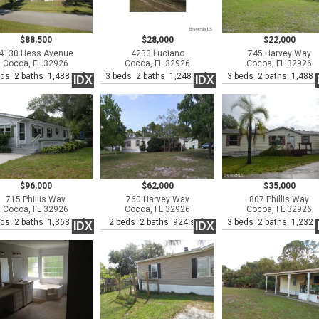
$88,500
$28,000
$22,000
4130 Hess Avenue
4230 Luciano
745 Harvey Way
Cocoa, FL 32926
Cocoa, FL 32926
Cocoa, FL 32926
eds 2 baths 1,488 sqft
3 beds 2 baths 1,248 sqft
3 beds 2 baths 1,488 s
IDX
IDX
$96,000
$62,000
$35,000
715 Phillis Way
760 Harvey Way
807 Phillis Way
Cocoa, FL 32926
Cocoa, FL 32926
Cocoa, FL 32926
eds 2 baths 1,368 sqft
2 beds 2 baths 924 sqft
3 beds 2 baths 1,232 s
IDX
IDX