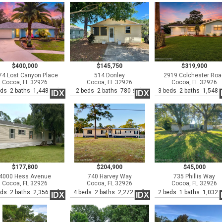
$400,000
$145,750
$319,900
74 Lost Canyon Place
514 Donley
2919 Colchester Ro
Cocoa, FL 32926
Cocoa, FL 32926
Cocoa, FL 32926
eds 2 baths 1,448 sqft
2 beds 2 baths 780 sqft
3 beds 2 baths 1,548 s
IDX
IDX
$177,800
$204,900
$45,000
4000 Hess Avenue
740 Harvey Way
735 Phillis Way
Cocoa, FL 32926
Cocoa, FL 32926
Cocoa, FL 32926
eds 2 baths 2,356 sqft
4 beds 2 baths 2,272 sqft
2 beds 1 baths 1,032 s
IDX
IDX